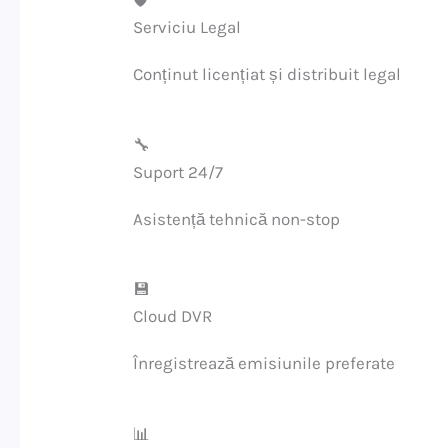
🛡️
Serviciu Legal
Conținut licențiat și distribuit legal
🔧
Suport 24/7
Asistență tehnică non-stop
💾
Cloud DVR
Înregistrează emisiunile preferate
📊