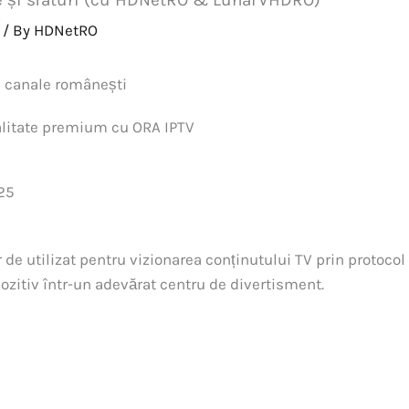
are și sfaturi (cu HDNetRO & LunaTVHDRO)
/ By
HDNetRO
u canale românești
litate premium cu ORA IPTV
025
e utilizat pentru vizionarea conținutului TV prin protocol IP
ozitiv într-un adevărat centru de divertisment.