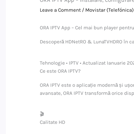
ORA IPTV App – Instalare, configur
Leave a Comment
/
Movistar (Telefónica)
ORA IPTV App – Cel mai bun player pentr
Descoperă HDNetRO & LunaTVHDRO în ca
Tehnologie • IPTV • Actualizat Ianuarie 2
Ce este ORA IPTV?
ORA IPTV este o aplicație modernă și ușor d
avansate, ORA IPTV transformă orice disp
🎬
Calitate HD