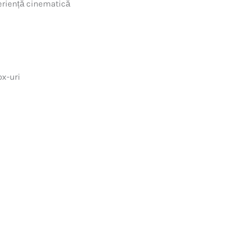
periență cinematică
ox-uri