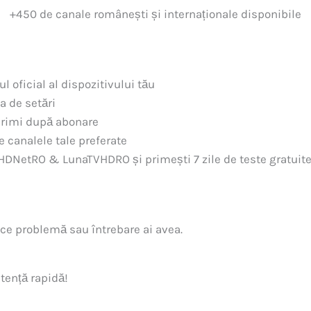
+450 de canale românești și internaționale disponibile
 oficial al dispozitivului tău
a de setări
 primi după abonare
e canalele tale preferate
DNetRO & LunaTVHDRO și primești 7 zile de teste gratuite
rice problemă sau întrebare ai avea.
tență rapidă!