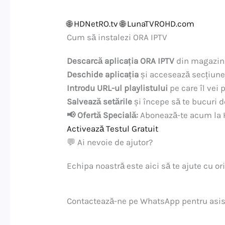
🌐
HDNetRO.tv
🌐
LunaTVROHD.com
Cum să instalezi ORA IPTV
Descarcă aplicația ORA IPTV
din magazinul
Deschide aplicația
și accesează secțiune
Introdu URL-ul playlistului
pe care îl vei
Salvează setările
și începe să te bucuri d
📢 Ofertă Specială:
Abonează-te acum la H
Activează Testul Gratuit
💬 Ai nevoie de ajutor?
Echipa noastră este aici să te ajute cu o
Contactează-ne pe WhatsApp pentru asis