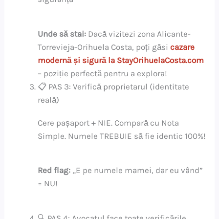
Unde să stai:
Dacă vizitezi zona Alicante-
Torrevieja-Orihuela Costa, poți găsi
cazare
modernă și sigură la StayOrihuelaCosta.com
– poziție perfectă pentru a explora!
📋 PAS 3: Verifică proprietarul (identitate
reală)
Cere pașaport + NIE. Compară cu Nota
Simple. Numele TREBUIE să fie identic 100%!
Red flag:
„E pe numele mamei, dar eu vând”
= NU!
🔍 PAS 4: Avocatul face toate verificările