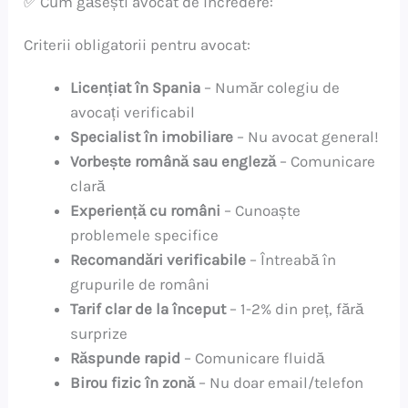
✅ Cum găsești avocat de încredere:
Criterii obligatorii pentru avocat:
Licențiat în Spania
– Număr colegiu de
avocați verificabil
Specialist în imobiliare
– Nu avocat general!
Vorbește română sau engleză
– Comunicare
clară
Experiență cu români
– Cunoaște
problemele specifice
Recomandări verificabile
– Întreabă în
grupurile de români
Tarif clar de la început
– 1-2% din preț, fără
surprize
Răspunde rapid
– Comunicare fluidă
Birou fizic în zonă
– Nu doar email/telefon