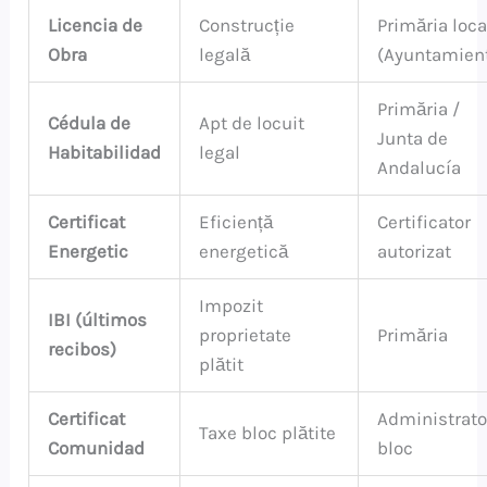
Licencia de
Construcție
Primăria loca
Obra
legală
(Ayuntamien
Primăria /
Cédula de
Apt de locuit
Junta de
Habitabilidad
legal
Andalucía
Certificat
Eficiență
Certificator
Energetic
energetică
autorizat
Impozit
IBI (últimos
proprietate
Primăria
recibos)
plătit
Certificat
Administrato
Taxe bloc plătite
Comunidad
bloc