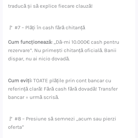
traducă și să explice fiecare clauză!
🚩 #7 – Plăți în cash fără chitanță
Cum funcționează:
„Dă-mi 10.000€ cash pentru
rezervare”. Nu primești chitanță oficială. Banii
dispar, nu ai nicio dovadă.
Cum eviți:
TOATE plățile prin cont bancar cu
referință clară! Fără cash fără dovadă! Transfer
bancar = urmă scrisă.
🚩 #8 – Presiune să semnezi „acum sau pierzi
oferta”