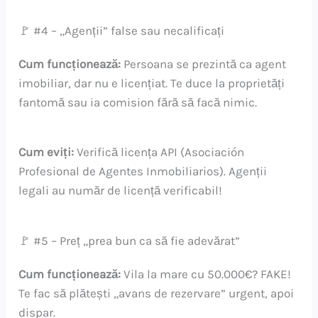
🚩 #4 – „Agenții” false sau necalificați
Cum funcționează:
Persoana se prezintă ca agent
imobiliar, dar nu e licențiat. Te duce la proprietăți
fantomă sau ia comision fără să facă nimic.
Cum eviți:
Verifică licența API (Asociación
Profesional de Agentes Inmobiliarios). Agenții
legali au număr de licență verificabil!
🚩 #5 – Preț „prea bun ca să fie adevărat”
Cum funcționează:
Vila la mare cu 50.000€? FAKE!
Te fac să plătești „avans de rezervare” urgent, apoi
dispar.