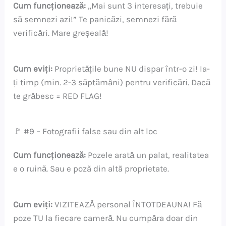
Cum funcționează:
„Mai sunt 3 interesați, trebuie
să semnezi azi!” Te panicăzi, semnezi fără
verificări. Mare greșeală!
Cum eviți:
Proprietățile bune NU dispar într-o zi! Ia-
ți timp (min. 2-3 săptămâni) pentru verificări. Dacă
te grăbesc = RED FLAG!
🚩 #9 – Fotografii false sau din alt loc
Cum funcționează:
Pozele arată un palat, realitatea
e o ruină. Sau e pozã din altã proprietate.
Cum eviți:
VIZITEAZĂ personal ÎNTOTDEAUNA! Fă
poze TU la fiecare cameră. Nu cumpăra doar din