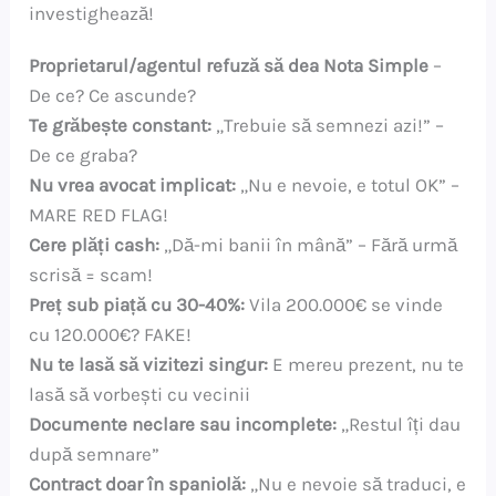
investighează!
Proprietarul/agentul refuză să dea Nota Simple
–
De ce? Ce ascunde?
Te grăbește constant:
„Trebuie să semnezi azi!” –
De ce graba?
Nu vrea avocat implicat:
„Nu e nevoie, e totul OK” –
MARE RED FLAG!
Cere plăți cash:
„Dă-mi banii în mână” – Fără urmă
scrisă = scam!
Preț sub piață cu 30-40%:
Vila 200.000€ se vinde
cu 120.000€? FAKE!
Nu te lasă să vizitezi singur:
E mereu prezent, nu te
lasă să vorbești cu vecinii
Documente neclare sau incomplete:
„Restul îți dau
după semnare”
Contract doar în spaniolă:
„Nu e nevoie să traduci, e