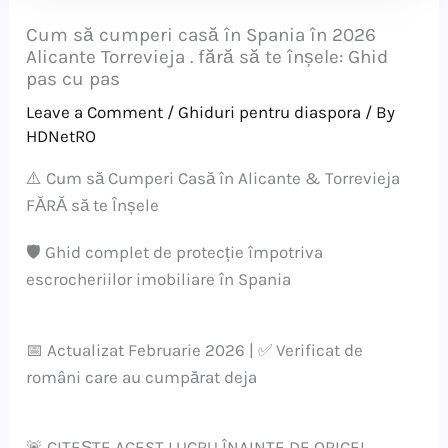
Cum să cumperi casă în Spania în 2026
Alicante Torrevieja . fără să te înșele: Ghid
pas cu pas
Leave a Comment
/
Ghiduri pentru diaspora
/ By
HDNetRO
⚠️ Cum să Cumperi Casă în Alicante & Torrevieja
FĂRĂ să te Înșele
🛡️ Ghid complet de protecție împotriva
escrocheriilor imobiliare în Spania
📅 Actualizat Februarie 2026 | ✅ Verificat de
români care au cumpărat deja
🚨 CITEȘTE ACEST LUCRU ÎNAINTE DE ORICE!