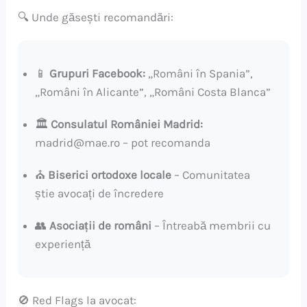
🔍 Unde găsești recomandări:
📱
Grupuri Facebook:
„Români în Spania”,
„Români în Alicante”, „Români Costa Blanca”
🏛️
Consulatul României Madrid:
madrid@mae.ro – pot recomanda
⛪
Biserici ortodoxe locale
– Comunitatea
știe avocați de încredere
👥
Asociații de români
– Întreabă membrii cu
experiență
🚫 Red Flags la avocat: