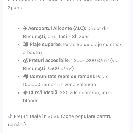
Spania:
✈️ Aeroportul Alicante (ALC):
Direct din
București, Cluj, Iași – 3h zbor
🏖️ Plaje superbe:
Peste 50 de plaje cu steag
albastru
💰 Prețuri accesibile:
1.200-1.800 €/m² (vs
București 2.500 €/m²)
🏘️ Comunitate mare de români:
Peste
100.000 români în zona Valencia
☀️ Climă ideală:
320 zile soare/an, ierni
blânde
💰 Prețuri reale în 2026 (Zone populare pentru
români)