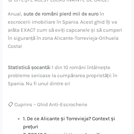
Anual,
sute de români pierd mii de euro
în
escrocerii imobiliare în Spania. Acest ghid îți va
arăta EXACT cum să eviți capcanele și să cumperi
în siguranță în zona Alicante-Torrevieja-Orihuela
Costa!
Statistică șocantă:
1 din 10 români întâlnește
probleme serioase la cumpărarea proprietății în
Spania. Nu fi unul dintre ei!
📋 Cuprins – Ghid Anti-Escrocherie
1. De ce Alicante și Torrevieja? Context și
prețuri