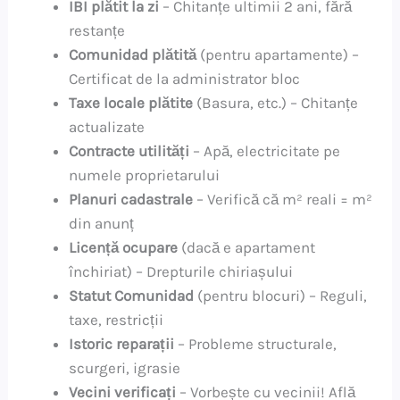
IBI plătit la zi
– Chitanțe ultimii 2 ani, fără
restanțe
Comunidad plătită
(pentru apartamente) –
Certificat de la administrator bloc
Taxe locale plătite
(Basura, etc.) – Chitanțe
actualizate
Contracte utilități
– Apă, electricitate pe
numele proprietarului
Planuri cadastrale
– Verifică că m² reali = m²
din anunț
Licență ocupare
(dacă e apartament
închiriat) – Drepturile chiriașului
Statut Comunidad
(pentru blocuri) – Reguli,
taxe, restricții
Istoric reparații
– Probleme structurale,
scurgeri, igrasie
Vecini verificați
– Vorbește cu vecinii! Află