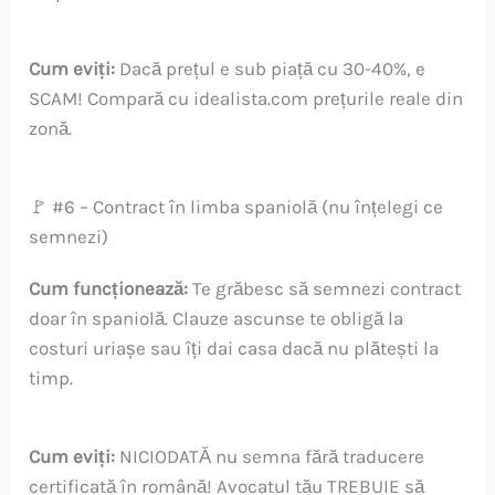
Cum eviți:
Dacă prețul e sub piață cu 30-40%, e
SCAM! Compară cu idealista.com prețurile reale din
zonă.
🚩 #6 – Contract în limba spaniolă (nu înțelegi ce
semnezi)
Cum funcționează:
Te grăbesc să semnezi contract
doar în spaniolă. Clauze ascunse te obligă la
costuri uriașe sau îți dai casa dacă nu plătești la
timp.
Cum eviți:
NICIODATĂ nu semna fără traducere
certificată în română! Avocatul tău TREBUIE să