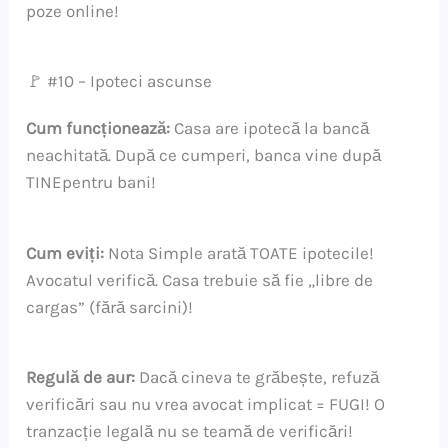
poze online!
🚩 #10 – Ipoteci ascunse
Cum funcționează:
Casa are ipotecă la bancă
neachitată. După ce cumperi, banca vine după
TINEpentru bani!
Cum eviți:
Nota Simple arată TOATE ipotecile!
Avocatul verifică. Casa trebuie să fie „libre de
cargas” (fără sarcini)!
Regulă de aur:
Dacă cineva te grăbește, refuză
verificări sau nu vrea avocat implicat = FUGI! O
tranzacție legală nu se teamă de verificări!