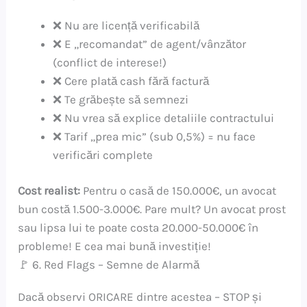
❌ Nu are licență verificabilă
❌ E „recomandat” de agent/vânzător
(conflict de interese!)
❌ Cere plată cash fără factură
❌ Te grăbește să semnezi
❌ Nu vrea să explice detaliile contractului
❌ Tarif „prea mic” (sub 0,5%) = nu face
verificări complete
Cost realist:
Pentru o casă de 150.000€, un avocat
bun costă 1.500-3.000€. Pare mult? Un avocat prost
sau lipsa lui te poate costa 20.000-50.000€ în
probleme! E cea mai bună investiție!
🚩 6. Red Flags – Semne de Alarmă
Dacă observi ORICARE dintre acestea – STOP și