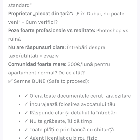
standard”
Proprietar „plecat din țară”:
„E în Dubai, nu poate
veni” – Cum verifici?
Poze foarte profesionale vs realitate:
Photoshop vs
ruină
Nu are răspunsuri clare:
Întrebări despre
taxe/utilități = evaziv
Comunidad foarte mare:
300€/lună pentru
apartament normal? De ce atât?
✅ Semne BUNE (Safe to proceed):
✓ Oferă toate documentele cerut fără ezitare
✓ Încurajează folosirea avocatului tău
✓ Răspunde clar și detaliat la întrebări
✓ Nu te grăbește, îți dă timp
✓ Toate plățile prin bancă cu chitanță
✓ Agent licențiat cu birou fizic