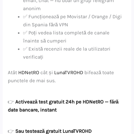
email, chat — nu doar un grup Telegram
anonim
✅ Funcționează pe Movistar / Orange / Digi
din Spania fără VPN
✅ Poți vedea lista completă de canale
înainte să cumperi
✅ Există recenzii reale de la utilizatori
verificați
Atât
HDNetRO
cât și
LunaTVROHD
bifează toate
punctele de mai sus.
👉
Activează test gratuit 24h pe HDNetRO — fără
date bancare, instant
👉
Sau testează gratuit LunaTVROHD